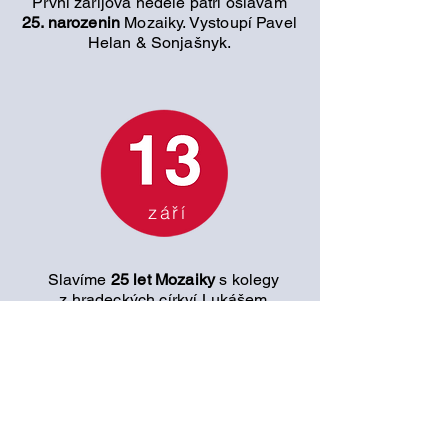
První zářijová neděle patří oslavám
25. narozenin
Mozaiky. Vystoupí Pavel
Helan & Sonjašnyk.
září
Slavíme
25 let Mozaiky
s kolegy
z hradeckých církví Lukášem
Targoszem a Matúšem Kušnírem.