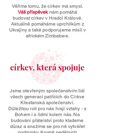
Věříme tomu, že církev má smysl.
Váš příspěvek
nám pomáhá
budovat církev v Hradci Králové.
Aktuálně pomáháme uprchlíkům z
Ukrajiny a také podporujeme misii v
africkém Zimbabwe.
církev, která spojuje
Jsme otevřeným společenstvím lidí
všech generací patřících do
Církve
Křesťanská společenství
.
Důležitou roli pro nás hrají vztahy - s
Bohem i s lidmi kolem nás. Na
budování přátelství proto klademe
důraz a snažíme se pro ně vytvářet
podmínky. Kromě nedělních