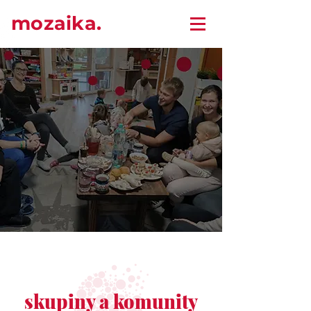
mozaika.
skupiny a komunity