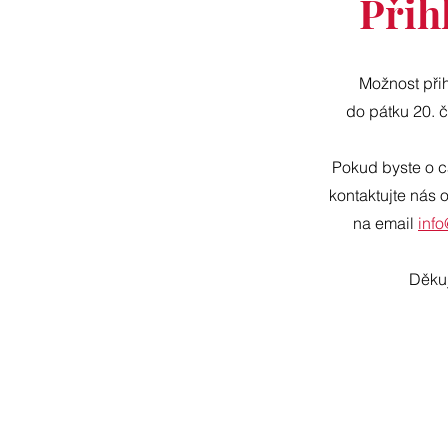
Přih
Možnost přih
do pátku 20. 
Pokud byste o c
kontaktujte nás 
na email
inf
Děku