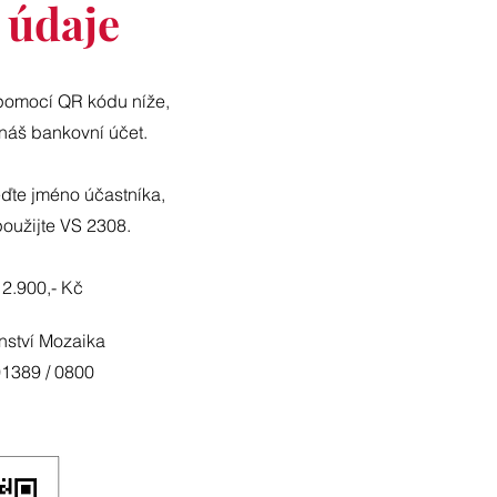
 údaje
pomocí QR kódu níže,
 náš
bankovní účet.
ďte jméno účastníka,
použijte VS 2308.
 2.900,- Kč
nství Mozaika
01389 / 0800