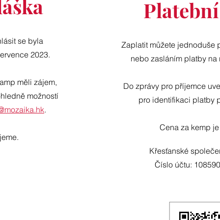
láška
Platební
lásit se byla
Zaplatit můžete jednoduše 
července 2023.
nebo zasláním platby na
amp měli zájem,
Do zprávy pro příjemce uve
ohledně možností
pro identifikaci platby 
o@mozaika.hk
.
Cena za kemp
je
jeme.
Křesťanské společe
Číslo účtu: 10859