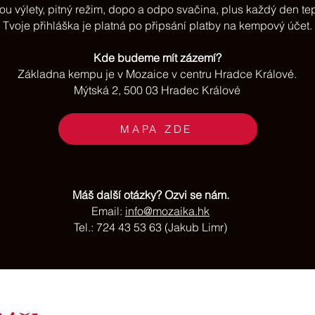
ou výlety, pitný režim, dopo a odpo svačina, plus každý den te
Tvoje přihláška je platná po připsání platby na kempový účet.
Kde budeme mít zázemí
?
Základna kempu je v Mozaice
v centru Hradce Králov
é.
Mýtská 2, 500 03 Hradec Králové
MAPA ZDE
Máš další otázky? Ozvi se nám.
Email:
info@mozaika.hk
Tel.: 724 43 53 63 (Jakub Limr)