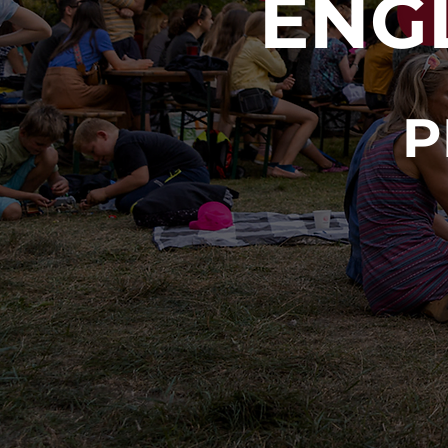
ENGL
P