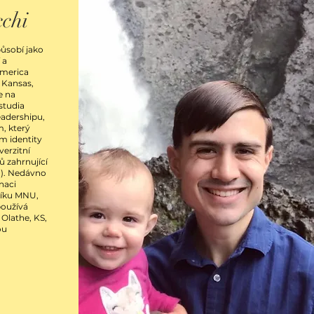
cchi
ůsobí jako
 a
merica
 Kansas,
e na
studia
eadershipu,
, který
m identity
verzitní
ů zahrnující
d). Nedávno
naci
níku MNU,
používá
 Olathe, KS,
ou