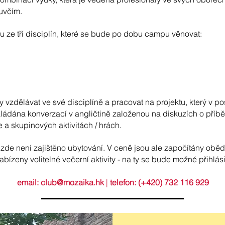
luvčím.
u ze tří disciplín, které se bude po dobu campu věnovat:
vzdělávat ve své disciplíně a pracovat na projektu, který v p
ádána konverzací v angličtině založenou na diskuzích o příb
e a skupinových aktivitách / hrách.
 zde není zajištěno ubytování. V ceně jsou ale započítány obědy
abízeny volitelné večerní aktivity - na ty se bude možné přihlási
email: club
@mozaika.hk
|
telefon: (+420) 732 116 929