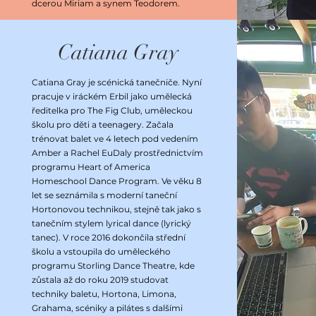
dcerou Miriam a synem Teodorem.
Catiana Gray
Catiana Gray je scénická tanečniče. Nyní
pracuje v iráckém Erbil jako umělecká
ředitelka pro The Fig Club, uměleckou
školu pro děti a teenagery. Začala
trénovat balet ve 4 letech pod vedením
Amber a Rachel EuDaly prostřednictvím
programu Heart of America
Homeschool Dance Program. Ve věku 8
let se seznámila s moderní taneční
Hortonovou technikou, stejně tak jako s
tanečním stylem lyrical dance (lyrický
tanec). V roce 2016 dokončila střední
školu a vstoupila do uměleckého
programu Storling Dance Theatre, kde
zůstala až do roku 2019 studovat
techniky baletu, Hortona, Limona,
Grahama, scéniky a pilátes s dalšími