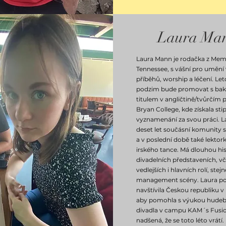
Laura Ma
Laura Mann je rodačka z Mem
Tennessee, s vášní pro umění
příběhů, worship a léčení. Let
podzim bude promovat s bak
titulem v angličtině/tvůrčím 
Bryan College, kde získala st
vyznamenání za svou práci. Lau
deset let součásní komunity s
a v poslední době také lektor
irského tance. Má dlouhou hist
divadelních představeních, v
vedlejších i hlavních rolí, stej
management scény. Laura p
navštívila Českou republiku v 
aby pomohla s výukou hude
divadla v campu KAM´s Fusio
nadšená, že se toto léto vrátí.