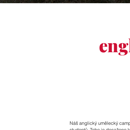
eng
Náš anglický umělecký camp 
studentů. Toho je dosaženo k