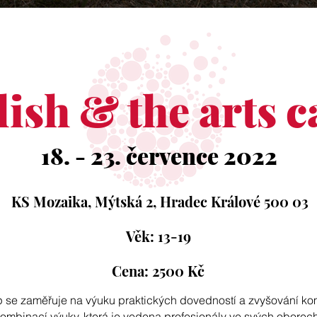
lish & the arts 
18. - 23. července 2022
KS Mozaika, Mýtská 2, Hradec Králové 500 03
Věk: 13-19
Cena: 2500 Kč
se zaměřuje na výuku praktických dovedností a zvyšování ko
ombinací výuky, která je vedena profesionály ve svých oborech