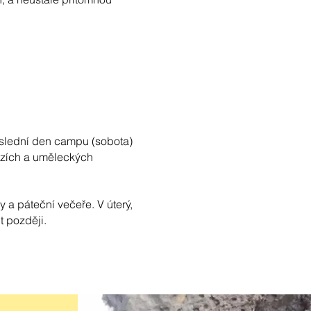
oslední den campu (sobota)
ězích a uměleckých
 a páteční večeře. V úterý,
t později.