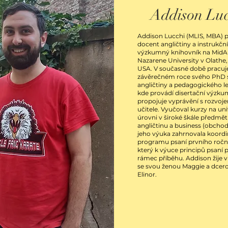
Addison Lu
Addison Lucchi (MLIS, MBA) p
docent angličtiny a instrukční
výzkumný knihovník na MidA
Nazarene University v Olathe,
USA. V současné době pracuj
závěrečném roce svého PhD 
angličtiny a pedagogického l
kde provádí disertační výzkum
propojuje vyprávění s rozvoje
učitele. Vyučoval kurzy na uni
úrovni v široké škále předmět
angličtinu a business (obcho
jeho výuka zahrnovala koordi
programu psaní prvního roč
který k výuce principů psaní 
rámec příběhu. Addison žije v
se svou ženou Maggie a dcer
Elinor.