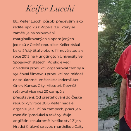
Keifer Lucchi
Bc. Keifer Lucchi působí především jako
ředitel spolku z Popela, z.s., který se
zaměřuje na oslovování
marginalizovaných a opomíjených
jedinců v České republice. Keifer získal
bakalářský titul v oboru filmová studia v
roce 2013 na Hungtington University ve
Spojených státech. Po škole vedl
divadelní produkci, organizoval campy a
vyučoval filmovou produkci pro mládež
na soukromé umělecké akademii Act
One v Kansas City, Missouri. Rovněž
režíroval více než 20 campů a
představení. Od přestěhování do České
republiky v roce 2015 Keifer nadále
organizuje a učí na campech, pracuje v
mediální produkci a také vyučuje
angličtinu soukromě i ve školství. Žije v
Hradci Králové se svou manželkou Caity,