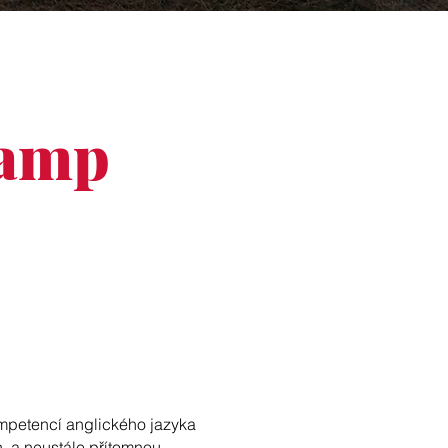
camp
mpetencí anglického jazyka
, a neustále přítomnou